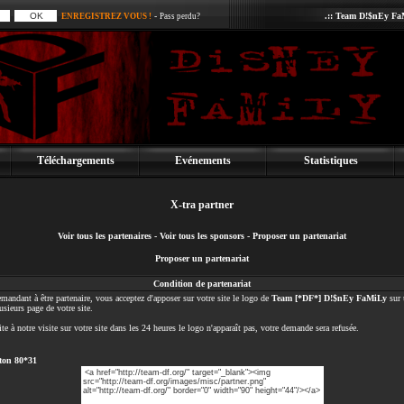
-
.:: Team D!$nEy FaM
ENREGISTREZ VOUS !
Pass perdu?
Téléchargements
Evénements
Statistiques
X-tra partner
Voir tous les partenaires
-
Voir tous les sponsors
-
Proposer un partenariat
Proposer un partenariat
Condition de partenariat
mandant à être partenaire, vous acceptez d'apposer sur votre site le logo de
Team [*DF*] D!$nEy FaMiLy
sur 
usieurs page de votre site.
ite à notre visite sur votre site dans les 24 heures le logo n'apparaît pas, votre demande sera refusée.
ton 80*31