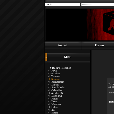
Accueil
Forum
Menu
# Duck's Reception
>> News
>> Archives
>> Tournois
>> Serveurs
>> Recrutement
En de
>> Matchs
ou pl
>> Stats Matchs
>> Calendrier
Si su
>> Articles (3)
>> Livre d'Or
>> Forum
>> Team
Bou
>> Membres
>> Galerie
>> IrC
>> Steam