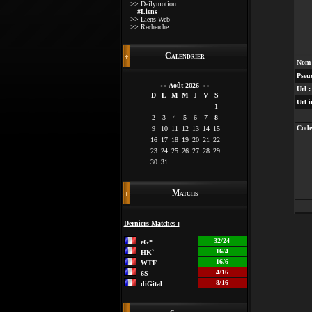
>> Dailymotion
#Liens
>> Liens Web
>> Recherche
Calendrier
Nom 
Pseu
Août 2026
<<
>>
Url :
D
L
M
M
J
V
S
Url i
1
2
3
4
5
6
7
8
Code
9
10
11
12
13
14
15
16
17
18
19
20
21
22
23
24
25
26
27
28
29
30
31
Matchs
Derniers Matches :
32/24
eG*
16/4
HK`
16/6
WTF
4/16
6S
8/16
diGital