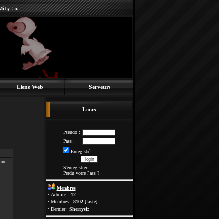
iLy ! ::.
Liens Web
Serveurs
Login
Pseudo :
Pass :
Enregistré
une
S'enregistrer
Perdu votre Pass
?
Membres
·
Admins :
12
·
Membres :
8102
[
Liste
]
·
Dernier :
Sherrysiz