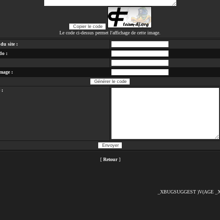
Le code ci-dessus permet l'affichage de cette image.
du site :
do :
mage :
 :
[
Retour
]
_XBUGSUGGEST
)V(AGE
_