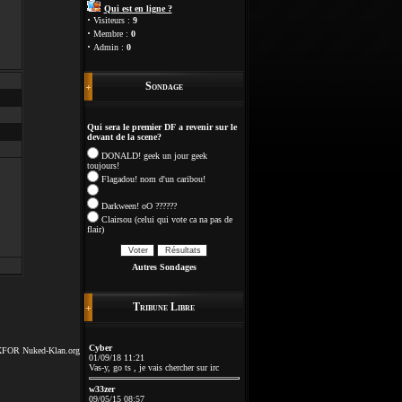
Qui est en ligne ?
·
Visiteurs :
9
·
Membre :
0
·
Admin :
0
Sondage
Qui sera le premier DF a revenir sur le
devant de la scene?
DONALD! geek un jour geek
toujours!
Flagadou! nom d'un caribou!
Darkween! oO ??????
Clairsou (celui qui vote ca na pas de
flair)
Autres Sondages
Tribune Libre
Cyber
XFOR
Nuked-Klan.org
01/09/18 11:21
Vas-y, go ts , je vais chercher sur irc
w33zer
09/05/15 08:57