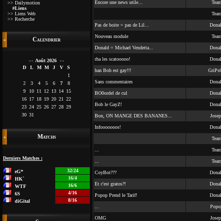
Encore une news utile...
Tea
>> Dailymotion
#Liens
>> Liens Web
Tea
>> Recherche
Pas de boite = pas de Lil...
Dona
Nouveau module
Tea
Calendrier
Donald = Michael Vendetta...
Dona
rha les scatooooo!
Dona
Août 2026
<<
>>
D
L
M
M
J
V
S
han Bob est gay!!!
GriPs
1
Sans commentaires
Dona
2
3
4
5
6
7
8
9
10
11
12
13
14
15
BO0ordel de cul
Dona
16
17
18
19
20
21
22
Bob le GayZ!
Dona
23
24
25
26
27
28
29
30
31
Bon, ON MANGE DES BANANES...
Josep
Infooooooos!
Dona
Matchs
Tea
...
Tea
Derniers Matches :
...
Tea
32/24
eG*
CoyBot???
Dona
16/4
HK`
Et c'est gratos?!
Dona
16/6
WTF
4/16
6S
Popop Prend le Tarif!
Dona
8/16
diGital
...
Popo
OMG
Josep