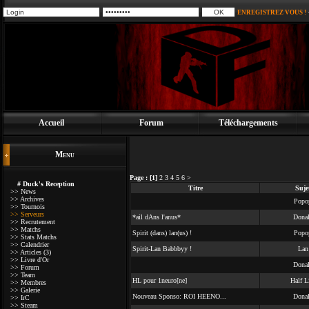
ENREGISTREZ VOUS !
Accueil
Forum
Téléchargements
Menu
Page :
[1]
2
3
4
5
6
>
# Duck's Reception
Titre
Suje
>> News
>> Archives
Popo
>> Tournois
>> Serveurs
*ail dAns l'anus*
Dona
>> Recrutement
>> Matchs
Spirit (dans) lan(us) !
Popo
>> Stats Matchs
>> Calendrier
Spirit-Lan Babbbyy !
Lan
>> Articles (3)
>> Livre d'Or
Dona
>> Forum
>> Team
HL pour 1neuro[ne]
Half L
>> Membres
>> Galerie
Nouveau Sponso: ROI HEENO...
Dona
>> IrC
>> Steam