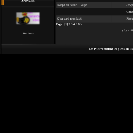
Sponsors
Joseph on t'aime.... oupa
Josep
Cheat
C'est parti mon kiski
Picso
Page :
[1]
2
3
4
5
6
>
( Il y a 16
Voir tous
Les [*DF*] mettent les pieds ou ils