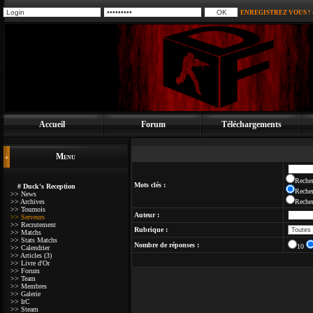
ENREGISTREZ VOUS !
Accueil
Forum
Téléchargements
Menu
Recher
Mots clés :
# Duck's Reception
Recher
>> News
>> Archives
Recher
>> Tournois
Auteur :
>> Serveurs
>> Recrutement
Rubrique :
>> Matchs
>> Stats Matchs
Nombre de réponses :
10
>> Calendrier
>> Articles (3)
>> Livre d'Or
>> Forum
>> Team
>> Membres
>> Galerie
>> IrC
>> Steam