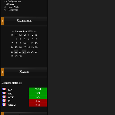
>> Dailymotion
#Liens
>> Liens Web
>> Recherche
Calendrier
Septembre 2025
<<
>>
D
L
M
M
J
V
S
1
2
3
4
5
6
7
8
9
10
11
12
13
14
15
16
17
18
19
20
21
22
23
24
25
26
27
28
29
30
Matchs
Derniers Matches :
32/24
eG*
16/4
HK`
16/6
WTF
4/16
6S
8/16
diGital