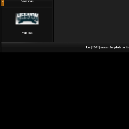
Sponsors
Voir tous
Les [*DF*] mettent les pieds ou ils