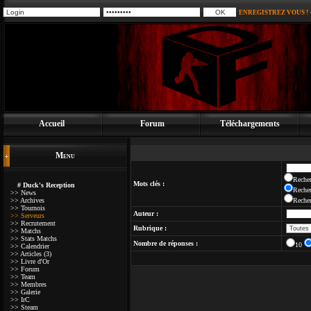
ENREGISTREZ VOUS !
Accueil
Forum
Téléchargements
Menu
Recher
Mots clés :
# Duck's Reception
Recher
>> News
>> Archives
Recher
>> Tournois
Auteur :
>> Serveurs
>> Recrutement
Rubrique :
>> Matchs
>> Stats Matchs
Nombre de réponses :
10
>> Calendrier
>> Articles (3)
>> Livre d'Or
>> Forum
>> Team
>> Membres
>> Galerie
>> IrC
>> Steam