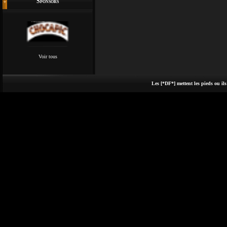
Sponsors
Voir tous
Les [*DF*] mettent les pieds ou ils