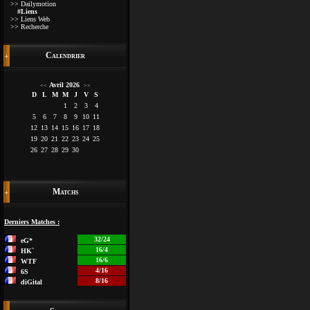
>> Dailymotion
#Liens
>> Liens Web
>> Recherche
Calendrier
Avril 2026
<<
>>
D
L
M
M
J
V
S
1
2
3
4
5
6
7
8
9
10
11
12
13
14
15
16
17
18
19
20
21
22
23
24
25
26
27
28
29
30
Matchs
Derniers Matches :
32/24
eG*
16/4
HK`
16/6
WTF
4/16
6S
8/16
diGital