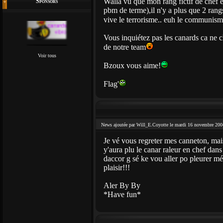
Walla vu que mon rang fictif de chef e
Sponsors
pbm de terme),il n'y a plus que 2 rangs 
vive le terrorisme.. euh le communism
Vous inquiétez pas les canards ca ne 
de notre team
Voir tous
Bzoux vous aime!
Flag'
News ajoutée par Will_E.Coyotte le mardi 16 novembre 200
Je vé vous regreter mes canneton, mais 
y'aura plu le canar raleur en chef dan
daccor g sé ke vou aller po pleurer m
plaisir!!!
Aler By By
*Have fun*