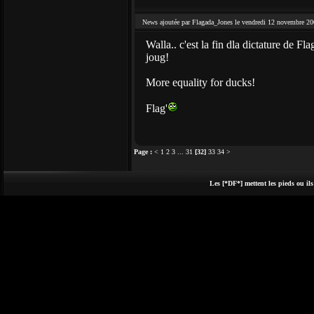
News ajoutée par Flagada_Jones le vendredi 12 novembre 20
Walla.. c'est la fin dla dictature de F
joug!
More equality for ducks!
Flag'
Page :
<
1
2
3
...
31
[32]
33
34
>
Les [*DF*] mettent les pieds ou ils