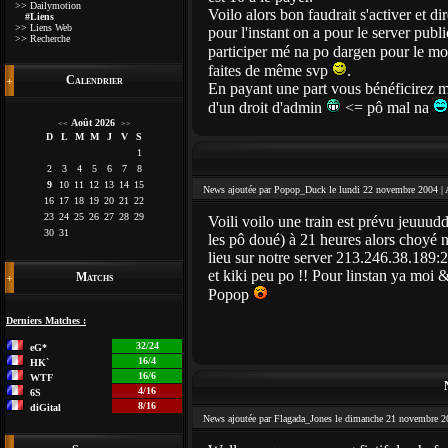
>> Dailymotion
Voilo alors bon faudrait s'activer et d
#Liens
>> Liens Web
pour l'instant on a pour le server pu
>> Recherche
participer mé na po dargen pour le m
faites de même svp
.
Calendrier
En payant une part vous bénéficirez m
d'un droit d'admin
<= pô mal na
Août 2026
<<
>>
D
L
M
M
J
V
S
1
2
3
4
5
6
7
8
9
10
11
12
13
14
15
News ajoutée par Popop_Duck le lundi 22 novembre 2004 |
16
17
18
19
20
21
22
23
24
25
26
27
28
29
Voili voilo une train est prévu jeuuu
30
31
les pô doué) à 21 heures alors choyé
lieu sur notre server 213.246.38.189:2
et kiki peu po !! Pour linstan ya moi &
Matchs
Popop
Derniers Matches :
32/24
eG*
16/4
HK`
16/6
WTF
4/16
6S
8/16
diGital
News ajoutée par Flagada_Jones le dimanche 21 novembre 2