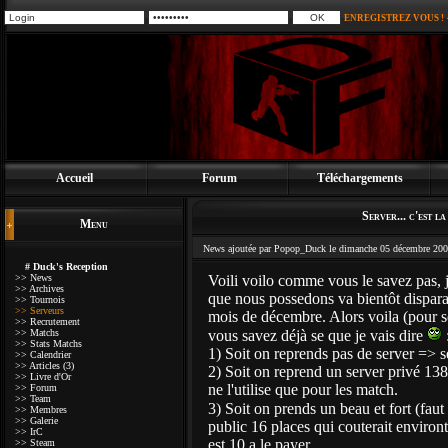
ENREGISTREZ VOUS !
Accueil
Forum
Téléchargements
Server... c'est la
Menu
News ajoutée par Popop_Duck le dimanche 05 décembre 200
# Duck's Reception
>> News
Voili voilo comme vous le savez pas, 
>> Archives
que nous possedons va bientôt disparai
>> Tournois
>> Serveurs
mois de décembre. Alors voila (pour se
>> Recrutement
>> Matchs
vous savez déjà se que je vais dire
>> Stats Matchs
1) Soit on reprends pas de server => s
>> Calendrier
>> Articles (3)
2) Soit on reprend un server privé 13
>> Livre d'Or
ne l'utilise que pour les match.
>> Forum
>> Team
3) Soit on prends un beau et fort (faut
>> Membres
>> Galerie
public 16 places qui couterait environ
>> IrC
est 10 a le payer.
>> Steam