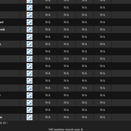
N/A
N/A
N/A
N/A
N/A
N/A
N/A
N/A
N/A
N/A
N/A
N/A
end
N/A
N/A
N/A
N/A
buth
N/A
N/A
N/A
N/A
N/A
N/A
N/A
N/A
c
N/A
N/A
N/A
N/A
N/A
N/A
N/A
N/A
N/A
N/A
N/A
N/A
N/A
N/A
N/A
N/A
N/A
N/A
N/A
N/A
N/A
N/A
N/A
N/A
N/A
N/A
N/A
N/A
e
N/A
N/A
N/A
N/A
N/A
N/A
N/A
N/A
N/A
N/A
N/A
N/A
mn
N/A
N/A
N/A
N/A
18
19
>
549 membres trouvés pour
A