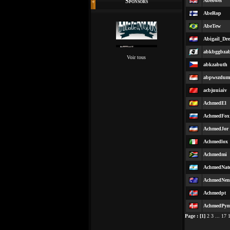
Sponsors
Abeowef
AbeRop
AbeTew
Abigail_Dr
abkbggbza
Voir tous
abkzabuth
abpwszdum
acbjuuiaiv
AchmedEl
AchmedFox
AchmedJor
Achmedlox
Achmedmi
AchmedNat
AchmedNen
Achmedpt
AchmedPy
Page :
[1]
2
3
...
17