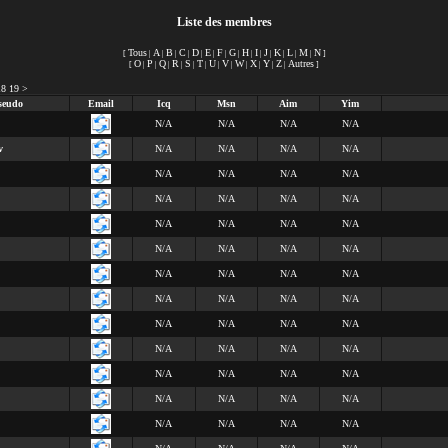
Liste des membres
Tous
A
B
C
D
E
F
G
H
I
J
K
L
M
N
[
|
|
|
|
|
|
|
|
|
|
|
|
|
|
]
O
P
Q
R
S
T
U
V
W
X
Y
Z
Autres
[
|
|
|
|
|
|
|
|
|
|
|
|
]
18
19
>
seudo
Email
Icq
Msn
Aim
Yim
N/A
N/A
N/A
N/A
v
N/A
N/A
N/A
N/A
N/A
N/A
N/A
N/A
N/A
N/A
N/A
N/A
N/A
N/A
N/A
N/A
N/A
N/A
N/A
N/A
N/A
N/A
N/A
N/A
N/A
N/A
N/A
N/A
N/A
N/A
N/A
N/A
N/A
N/A
N/A
N/A
N/A
N/A
N/A
N/A
N/A
N/A
N/A
N/A
N/A
N/A
N/A
N/A