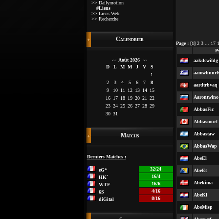
>> Dailymotion
#Liens
>> Liens Web
>> Recherche
Calendrier
Page :
[1]
2
3
...
17
P
Août 2026
aakdcwifdg
<<
>>
D
L
M
M
J
V
S
aamwbnurf
1
2
3
4
5
6
7
8
aardtrbvaq
9
10
11
12
13
14
15
Aarontwino
16
17
18
19
20
21
22
23
24
25
26
27
28
29
AbbasFic
30
31
Abbasmurf
Abbastaw
Matchs
AbbasWap
Derniers Matches :
AbeEl
32/24
eG*
AbeEt
16/4
HK`
Abekima
16/6
WTF
4/16
6S
AbeKl
8/16
diGital
AbeMisp