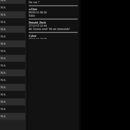
N/A
On war ?
N/A
w33zer
09/05/15 08:56
N/A
Salut
N/A
Donald_Duck
27/12/13 22:44
ah! Joyeux noel! We are immortals!
N/A
Cyber
N/A
07/11/13 20:09
Putain ,votre site est encore actif O__O ?!
N/A
C'est quand bon un p'tit coup de
nostalgie
N/A
Gus_Glouton
N/A
01/03/13 11:18
Des nouvelles de Popop', par hasard ?
N/A
Gus_Glouton
01/03/13 11:17
N/A
Ah, un canard de retour de migration :-)
N/A
Donald_Duck
24/02/13 12:26
N/A
les canards sont Enfin je crois...
N/A
Gus_Glouton
05/12/12 12:56
N/A
y a un canard en ligne ou l'ouverture de la
chasse a tout le monde ?
N/A
Donald_Duck
31/01/10 13:59
N/A
un bon annif' a flag (pas pu me connecter
avant)
Donald_Duck