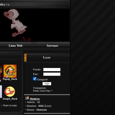
iLy ! ::.
Liens Web
Serveurs
Login
Pseudo :
Pass :
Popop_Duck
Enregistré
k
S'enregistrer
Perdu votre Pass
?
Joseph_Duck
Membres
·
Admins :
12
»
Toute la team
·
Membres :
8102
[
Liste
]
·
Dernier :
Sherrysiz