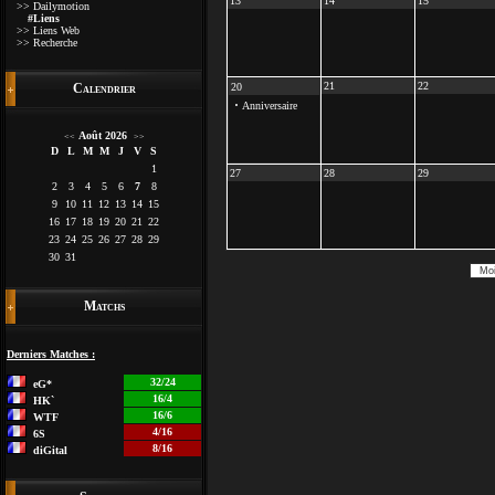
13
14
15
>> Dailymotion
#Liens
>> Liens Web
>> Recherche
21
22
Calendrier
20
·
Anniversaire
Août 2026
<<
>>
D
L
M
M
J
V
S
1
27
28
29
2
3
4
5
6
7
8
9
10
11
12
13
14
15
16
17
18
19
20
21
22
23
24
25
26
27
28
29
30
31
Matchs
Derniers Matches :
32/24
eG*
16/4
HK`
16/6
WTF
4/16
6S
8/16
diGital