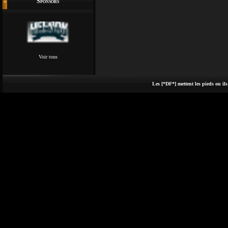
Sponsors
Voir tous
Les [*DF*] mettent les pieds ou ils