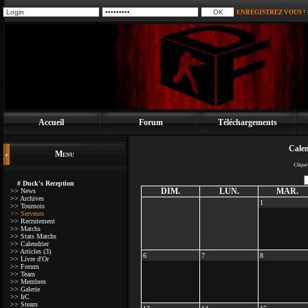
ENREGISTREZ VOUS !
Accueil
Forum
Téléchargements
Calen
Menu
Clique
# Duck's Reception
DIM.
LUN.
MAR.
>> News
>> Archives
1
>> Tournois
>> Serveurs
>> Recrutement
>> Matchs
>> Stats Matchs
>> Calendrier
>> Articles (3)
6
7
8
>> Livre d'Or
>> Forum
>> Team
>> Membres
>> Galerie
>> IrC
>> Steam