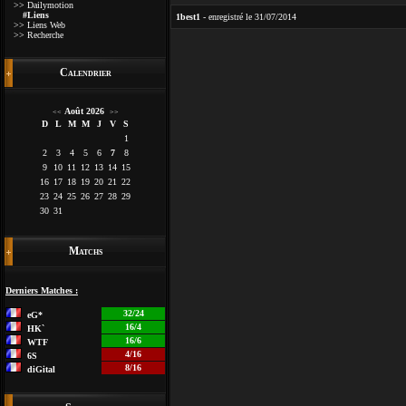
>> Dailymotion
#Liens
1best1
- enregistré le 31/07/2014
>> Liens Web
>> Recherche
Calendrier
Août 2026
<<
>>
D
L
M
M
J
V
S
1
2
3
4
5
6
7
8
9
10
11
12
13
14
15
16
17
18
19
20
21
22
23
24
25
26
27
28
29
30
31
Matchs
Derniers Matches :
32/24
eG*
16/4
HK`
16/6
WTF
4/16
6S
8/16
diGital