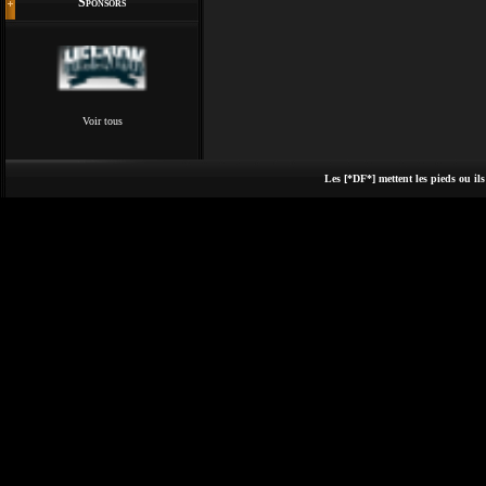
Sponsors
Voir tous
Les [*DF*] mettent les pieds ou ils