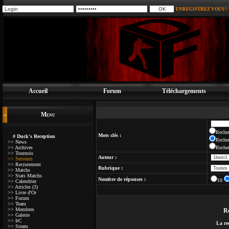
ENREGISTREZ VOUS !
Accueil
Forum
Téléchargements
Menu
Recher
Mots clés :
# Duck's Reception
Recher
>> News
>> Archives
Recher
>> Tournois
Auteur :
>> Serveurs
>> Recrutement
Rubrique :
>> Matchs
>> Stats Matchs
Nombre de réponses :
10
>> Calendrier
>> Articles (3)
>> Livre d'Or
>> Forum
>> Team
>> Membres
Ré
>> Galerie
>> IrC
La re
>> Steam