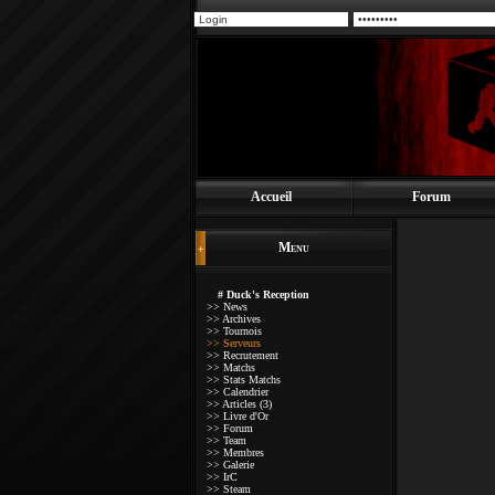
Accueil
Forum
Menu
# Duck's Reception
>> News
>> Archives
>> Tournois
>> Serveurs
>> Recrutement
>> Matchs
>> Stats Matchs
>> Calendrier
>> Articles (3)
>> Livre d'Or
>> Forum
>> Team
>> Membres
>> Galerie
>> IrC
>> Steam