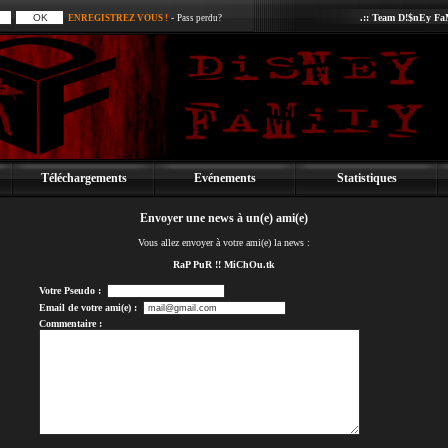
-
.:: Team D!$nEy FaM
ENREGISTREZ VOUS !
Pass perdu?
Téléchargements
Evénements
Statistiques
Envoyer une news à un(e) ami(e)
Vous allez envoyer à votre ami(e) la news :
RaP PuR !! MiChOu.tk
Votre Pseudo :
Email de votre ami(e) :
Commentaire :