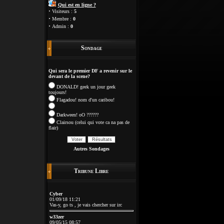
Qui est en ligne ?
·
Visiteurs :
5
·
Membre :
0
·
Admin :
0
Sondage
Qui sera le premier DF a revenir sur le
devant de la scene?
DONALD! geek un jour geek
toujours!
Flagadou! nom d'un caribou!
Darkween! oO ??????
Clairsou (celui qui vote ca na pas de
flair)
Autres Sondages
Tribune Libre
Cyber
01/09/18 11:21
Vas-y, go ts , je vais chercher sur irc
w33zer
09/05/15 08:57