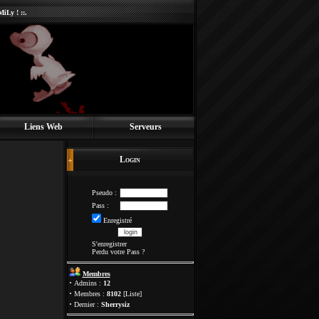
iLy ! ::.
Liens Web
Serveurs
Login
Pseudo :
Pass :
Enregistré
S'enregistrer
Perdu votre Pass
?
Membres
·
Admins :
12
·
Membres :
8102
[
Liste
]
·
Dernier :
Sherrysiz