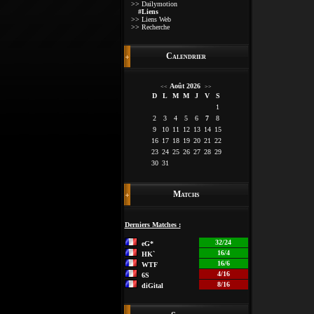
>> Dailymotion
#Liens
>> Liens Web
>> Recherche
Calendrier
Août 2026
<<
>>
D
L
M
M
J
V
S
1
2
3
4
5
6
7
8
9
10
11
12
13
14
15
16
17
18
19
20
21
22
23
24
25
26
27
28
29
30
31
Matchs
Derniers Matches :
32/24
eG*
16/4
HK`
16/6
WTF
4/16
6S
8/16
diGital