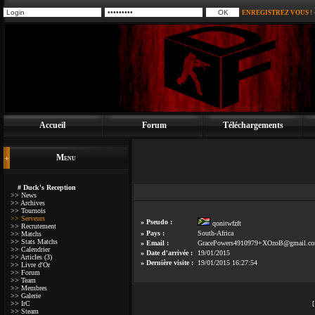
ENREGISTREZ VOUS !
Accueil
Forum
Téléchargements
Menu
# Duck's Reception
>> News
>> Archives
>> Tournois
>> Serveurs
» Pseudo :
qonitwfzft
>> Recrutement
» Pays :
South-Africa
>> Matchs
>> Stats Matchs
» Email :
GracePowers4910979+XOzoB@gmail.c
>> Calendrier
» Date d'arrivée :
19/01/2015
>> Articles (3)
» Dernière visite :
19/01/2015 16:27:54
>> Livre d'Or
>> Forum
>> Team
>> Membres
>> Galerie
>> IrC
>> Steam