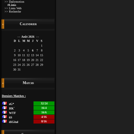
>> Dailymotion
#Liens
>> Liens Web
>> Recherche
Calendrier
Août 2026
<<
>>
D
L
M
M
J
V
S
1
2
3
4
5
6
7
8
9
10
11
12
13
14
15
16
17
18
19
20
21
22
23
24
25
26
27
28
29
30
31
Matchs
Derniers Matches :
32/24
eG*
16/4
HK`
16/6
WTF
4/16
6S
8/16
diGital