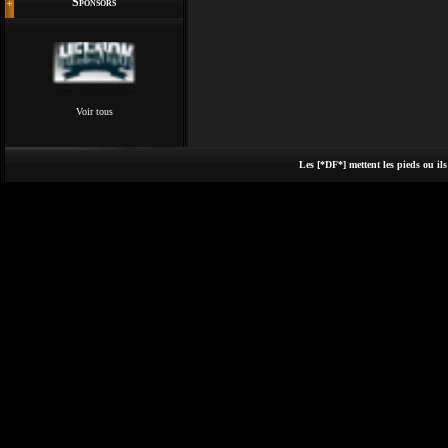
Sponsors
Voir tous
Les [*DF*] mettent les pieds ou ils