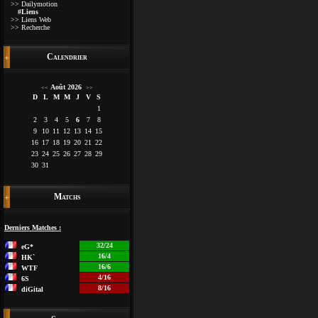
>> Dailymotion
#Liens
>> Liens Web
>> Recherche
Calendrier
Août 2026
<<
>>
D
L
M
M
J
V
S
1
2
3
4
5
6
7
8
9
10
11
12
13
14
15
16
17
18
19
20
21
22
23
24
25
26
27
28
29
30
31
Matchs
Derniers Matches :
32/24
eG*
16/4
HK`
16/6
WTF
4/16
6S
8/16
diGital