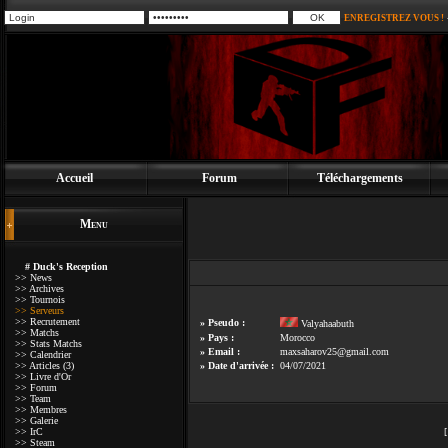
ENREGISTREZ VOUS !
Accueil
Forum
Téléchargements
Menu
# Duck's Reception
>> News
>> Archives
>> Tournois
>> Serveurs
>> Recrutement
» Pseudo :
Valyahaabuth
>> Matchs
» Pays :
Morocco
>> Stats Matchs
» Email :
maxsaharov25@gmail.com
>> Calendrier
>> Articles (3)
» Date d'arrivée :
04/07/2021
>> Livre d'Or
>> Forum
>> Team
>> Membres
>> Galerie
>> IrC
>> Steam