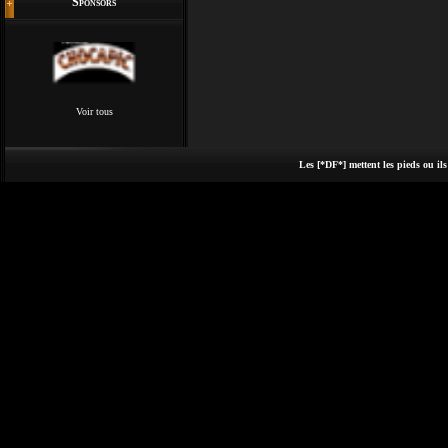
Sponsors
Voir tous
Les [*DF*] mettent les pieds ou ils