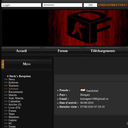
ENREGISTREZ VOUS !
Accueil
Forum
Téléchargements
Menu
# Duck's Reception
>> News
>> Archives
>> Tournois
>> Serveurs
» Pseudo :
Sancholarl
>> Recrutement
» Pays :
Hungary
>> Matchs
>> Stats Matchs
» Email :
komagaev1986@mail.ru
>> Calendrier
» Date d'arrivée :
06/08/2016
>> Articles (3)
» Dernière visite :
07/08/2016 07:59:10
>> Livre d'Or
>> Forum
>> Team
>> Membres
>> Galerie
>> IrC
>> Steam