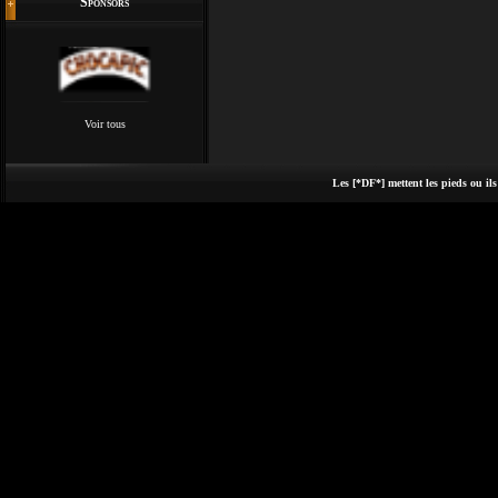
Sponsors
Voir tous
Les [*DF*] mettent les pieds ou ils