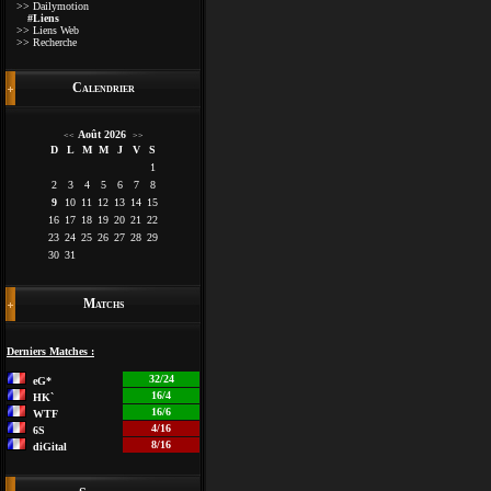
>> Dailymotion
#Liens
>> Liens Web
>> Recherche
Calendrier
Août 2026
<<
>>
D
L
M
M
J
V
S
1
2
3
4
5
6
7
8
9
10
11
12
13
14
15
16
17
18
19
20
21
22
23
24
25
26
27
28
29
30
31
Matchs
Derniers Matches :
32/24
eG*
16/4
HK`
16/6
WTF
4/16
6S
8/16
diGital