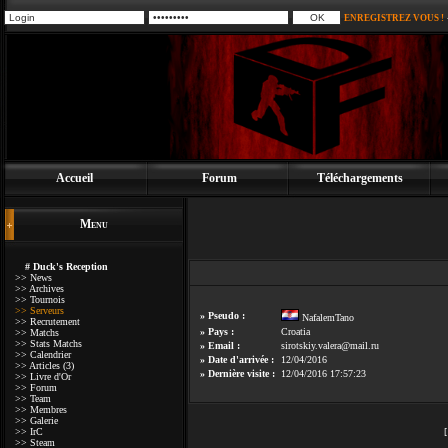
ENREGISTREZ VOUS !
Accueil
Forum
Téléchargements
Menu
# Duck's Reception
>> News
>> Archives
>> Tournois
>> Serveurs
» Pseudo :
NafalemTano
>> Recrutement
» Pays :
Croatia
>> Matchs
>> Stats Matchs
» Email :
sirotskiy.valera@mail.ru
>> Calendrier
» Date d'arrivée :
12/04/2016
>> Articles (3)
» Dernière visite :
12/04/2016 17:57:23
>> Livre d'Or
>> Forum
>> Team
>> Membres
>> Galerie
>> IrC
>> Steam