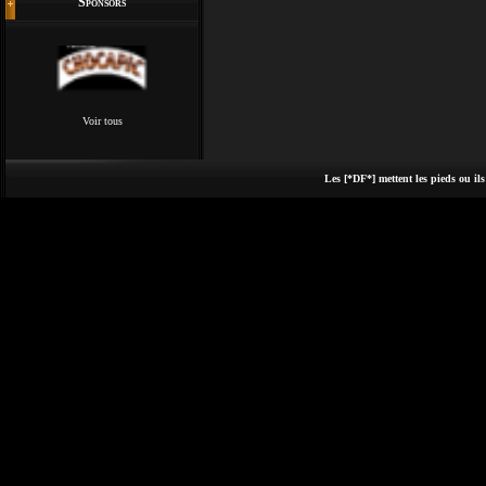
Sponsors
Voir tous
Les [*DF*] mettent les pieds ou ils