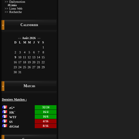
>> Dailymotion
#Liens
>> Liens Web
>> Recherche
Calendrier
Août 2026
<<
>>
D
L
M
M
J
V
S
1
2
3
4
5
6
7
8
9
10
11
12
13
14
15
16
17
18
19
20
21
22
23
24
25
26
27
28
29
30
31
Matchs
Derniers Matches :
32/24
eG*
16/4
HK`
16/6
WTF
4/16
6S
8/16
diGital