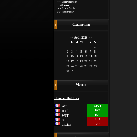
>> Dailymotion
#Liens
>> Liens Web
>> Recherche
Calendrier
Août 2026
<<
>>
D
L
M
M
J
V
S
1
2
3
4
5
6
7
8
9
10
11
12
13
14
15
16
17
18
19
20
21
22
23
24
25
26
27
28
29
30
31
Matchs
Derniers Matches :
32/24
eG*
16/4
HK`
16/6
WTF
4/16
6S
8/16
diGital