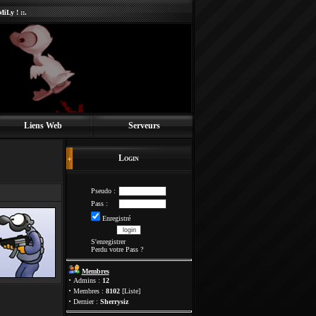
iLy ! ::.
Liens Web
Serveurs
Login
Pseudo :
Pass :
Enregistré
S'enregistrer
Perdu votre Pass
?
Membres
·
Admins :
12
·
Membres :
8102
[
Liste
]
·
Dernier :
Sherrysiz