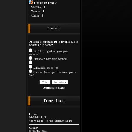
Qui est en ligne ?
·
Visiteurs :
6
·
Membre :
0
·
Admin :
0
Sondage
Qui sera le premier DF a revenir sur le
devant de la scene?
DONALD! geek un jour geek
toujours!
Flagadou! nom d'un caribou!
Darkween! oO ??????
Clairsou (celui qui vote ca na pas de
flair)
Autres Sondages
Tribune Libre
Cyber
01/09/18 11:21
Vas-y, go ts , je vais chercher sur irc
w33zer
09/05/15 08:57