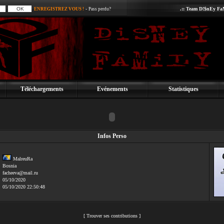
-
.:: Team D!$nEy FaM
ENREGISTREZ VOUS !
Pass perdu?
Téléchargements
Evénements
Statistiques
Infos Perso
MalreuRa
Bosnia
facheeva@mail.ru
:
05/10/2020
:
05/10/2020 22:50:48
[
Trouver ses contributions
]