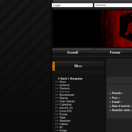
Accueil
Forum
Menu
# Duck's Reception
>> News
>> Archives
>> Tournois
>> Serveurs
» Pseudo :
>> Recrutement
» Pays :
>> Matchs
>> Stats Matchs
» Email :
>> Calendrier
» Date d'arrivée 
>> Articles (3)
» Dernière visite 
>> Livre d'Or
>> Forum
>> Team
>> Membres
>> Galerie
>> IrC
>> Steam