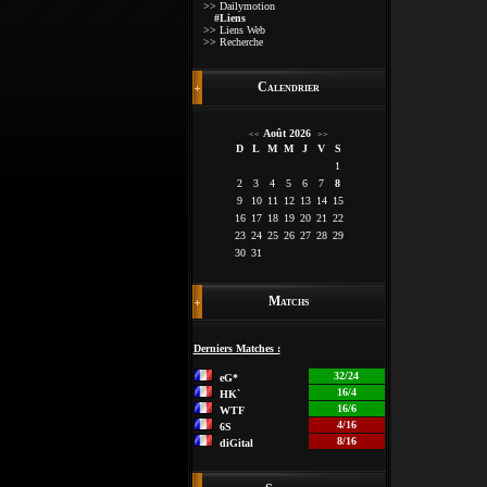
>> Dailymotion
#Liens
>> Liens Web
>> Recherche
Calendrier
Août 2026
<<
>>
D
L
M
M
J
V
S
1
2
3
4
5
6
7
8
9
10
11
12
13
14
15
16
17
18
19
20
21
22
23
24
25
26
27
28
29
30
31
Matchs
Derniers Matches :
32/24
eG*
16/4
HK`
16/6
WTF
4/16
6S
8/16
diGital