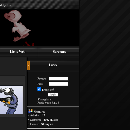
iLy ! ::.
Liens Web
Serveurs
Login
Pseudo :
Pass :
Enregistré
S'enregistrer
Perdu votre Pass
?
Membres
·
Admins :
12
·
Membres :
8102
[
Liste
]
·
Dernier :
Sherrysiz