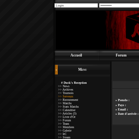
Accueil
Forum
Menu
# Duck's Reception
>> News
>> Archives
>> Tournois
>> Serveurs
>> Recrutement
» Pseudo :
>> Matchs
» Pays :
>> Stats Matchs
» Email :
>> Calendrier
>> Articles (3)
» Date d'arrivée 
>> Livre d'Or
>> Forum
>> Team
>> Membres
>> Galerie
>> IrC
>> Steam