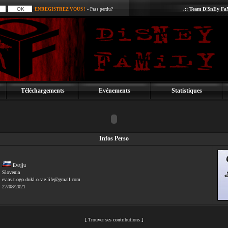
-
.:: Team D!$nEy FaM
ENREGISTREZ VOUS !
Pass perdu?
Téléchargements
Evénements
Statistiques
Infos Perso
Evajju
Slovenia
ev.as.t.ogo.dukl.o.v.e.life@gmail.com
:
27/08/2021
[
Trouver ses contributions
]