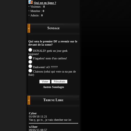
Qui est en ligne ?
·
Visiteurs :
8
·
Membre :
0
·
Admin :
0
Sondage
Qui sera le premier DF a revenir sur le
devant de la scene?
DONALD! geek un jour geek
toujours!
Flagadou! nom d'un caribou!
Darkween! oO ??????
Clairsou (celui qui vote ca na pas de
flair)
Autres Sondages
Tribune Libre
Cyber
01/09/18 11:21
Vas-y, go ts , je vais chercher sur irc
w33zer
09/05/15 08:57