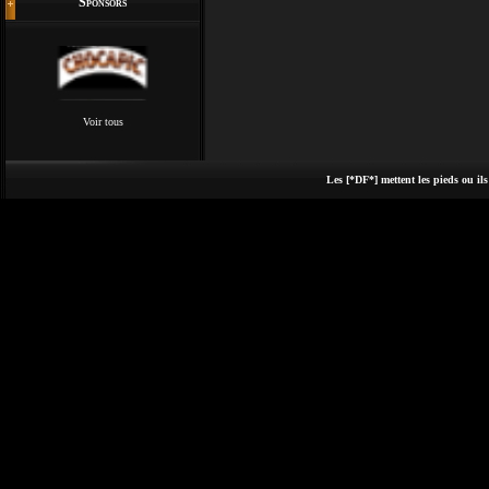
Sponsors
Voir tous
Les [*DF*] mettent les pieds ou ils