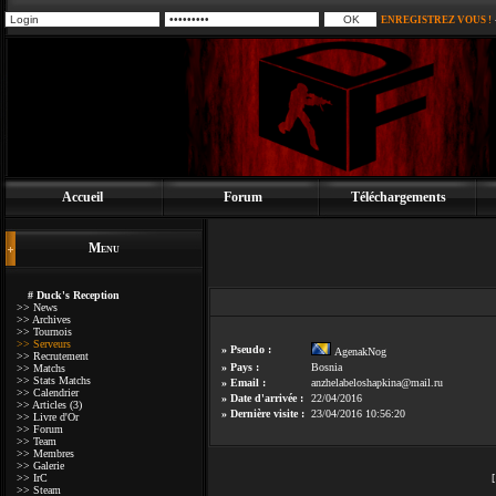
ENREGISTREZ VOUS !
Accueil
Forum
Téléchargements
Menu
# Duck's Reception
>> News
>> Archives
>> Tournois
>> Serveurs
» Pseudo :
AgenakNog
>> Recrutement
» Pays :
Bosnia
>> Matchs
>> Stats Matchs
» Email :
anzhelabeloshapkina@mail.ru
>> Calendrier
» Date d'arrivée :
22/04/2016
>> Articles (3)
» Dernière visite :
23/04/2016 10:56:20
>> Livre d'Or
>> Forum
>> Team
>> Membres
>> Galerie
>> IrC
>> Steam