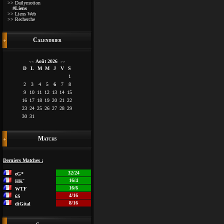
>> Dailymotion
#Liens
>> Liens Web
>> Recherche
Calendrier
Août 2026
<<
>>
D
L
M
M
J
V
S
1
2
3
4
5
6
7
8
9
10
11
12
13
14
15
16
17
18
19
20
21
22
23
24
25
26
27
28
29
30
31
Matchs
Derniers Matches :
32/24
eG*
16/4
HK`
16/6
WTF
4/16
6S
8/16
diGital