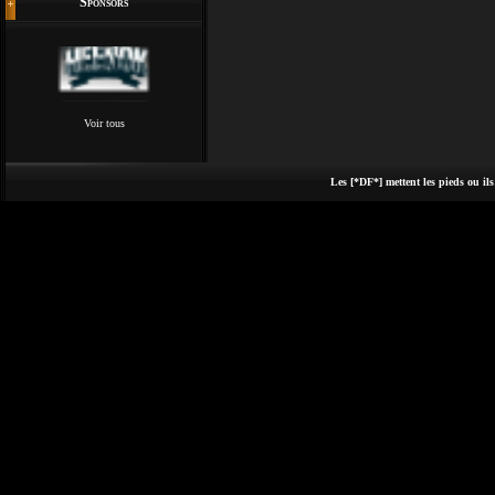
Sponsors
Voir tous
Les [*DF*] mettent les pieds ou ils