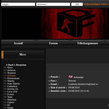
ENREGISTREZ VOUS !
Accueil
Forum
Téléchargements
Menu
# Duck's Reception
>> News
>> Archives
>> Tournois
>> Serveurs
» Pseudo :
Achmedpt
>> Recrutement
» Pays :
Norway
>> Matchs
>> Stats Matchs
» Email :
lyudmila.khinkevich@mail.ru
>> Calendrier
» Date d'arrivée :
04/08/2016
>> Articles (3)
» Dernière visite :
04/08/2016 19:12:45
>> Livre d'Or
>> Forum
>> Team
>> Membres
>> Galerie
>> IrC
>> Steam