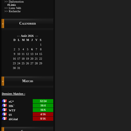
>> Dailymotion
#Liens
>> Liens Web
>> Recherche
Calendrier
Août 2026
<<
>>
D
L
M
M
J
V
S
1
2
3
4
5
6
7
8
9
10
11
12
13
14
15
16
17
18
19
20
21
22
23
24
25
26
27
28
29
30
31
Matchs
Derniers Matches :
32/24
eG*
16/4
HK`
16/6
WTF
4/16
6S
8/16
diGital