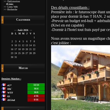
>> Dailymotion
#Liens
>> Liens Web
Des détails croustillants :
>> Recherche
Première info : le futuroscope étant un
place pour dormir là-bas !! HAN. 2 sol
Calendrier
-Prevoir un budget red-bull + adrénalin
(Kiwi en est capable)
-Dormir à l'hotel tout frais payé par ce
Août 2026
<<
>>
D
L
M
M
J
V
S
1
Nous avons trouvez un magnifique cha
2
3
4
5
6
7
8
c'est joliiiee :
9
10
11
12
13
14
15
16
17
18
19
20
21
22
23
24
25
26
27
28
29
30
31
Matchs
Derniers Matches :
32/24
eG*
16/4
HK`
16/6
WTF
4/16
6S
8/16
diGital