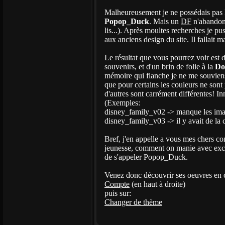
Malheureusement je ne possédais pas l
Popop_Duck
. Mais un
DF
n'abandonn
lis...). Après moultes recherches je pu
aux anciens design du site. Il fallait
Le résultat que vous pourrez voir est 
souvenirs, et d'un brin de folie à la
Do
mémoire qui flanche je ne me souviens 
que pour certains les couleurs ne son
d'autres sont carrément différentes! I
(Exemples:
disney_family_v02 -> manque les im
disney_family_v03 -> il y avait de la
Bref, j'en appelle a vous mes chers co
jeunesse, comment on manie avec excel
de s'appeler Popop_Duck.
Venez donc découvrir ses oeuvres en c
Compte
(en haut à droite)
puis sur:
Changer de thème