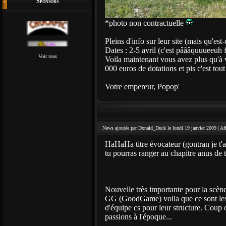
Sponsors
*photo non contractuelle
Pleins d'info sur leur site (mais qu'est-c
Dates : 2-5 avril (c'est pâââquuueeuh 
Voir tous
Voila maintenant vous avez plus qu'à 
000 euros de dotations et pis c'est tout
Votre empereur, Popop'
News ajoutée par Donald_Duck le lundi 19 janvier 2009 |
Af
HaHaHa titre évocateur (gontran je t'a
tu pourras ranger au chapitre anus de t
Nouvelle très importante pour la scène 
GG (GoodGame) voila que ce sont les t
d'équipe cs pour leur structure. Coup 
passions à l'époque...