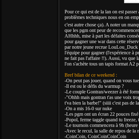
Pour ce qui est de la lan on est passer 
problèmes techniques nous en on empêc
c'est autre chose ça). A noter un manq
que les pgm ont peur de recommencer 2
AHhhh, mise à part les défaites conséc
pour gagner une war dans cette réserve 
par notre jeune recrue LouLou_Duck on
l'équipe pour gagner (l'expérience à 
ne fait pas l'affaire !!). Aussi, vu que 
l'on s'achète tous un tapis format A2 p
Bref bilan de ce weekend :
-On peut pas jouer, quand on vous tu
-Il est ou le défis du warmup ?
-Le couple Gontran/weezer à été form
-"Ohhh mais gontran t'as une voix trop
t'va bien la barbe!" (siiii c'est pas de 
-On a mis 16-0 sur nuke
-Les pgm ont un écran 22 pouces fixé s
-Popol, ferme taggle quand tu freeze, 
-Le tournois commencera à 9h (heure
-Avec le recul, la salle de repos de la 
-CoinCoin, CoinCoinCoinCoin