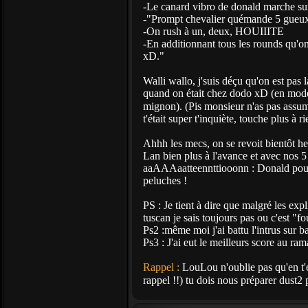
-Le canard vibro de donald marche sur
-"Prompt chevalier quémande 5 gueux 
-On rush à un, deux, HOUIIITE
-En additionnant tous les rounds qu'o
xD."
Walli wallo, j'suis déçu qu'on est pas 
quand on était chez dodo xD (en mode pe
mignon). (Pis monsieur n'as pas assum
t'était super t'inquiète, touche plus à ri
Ahhh les mecs, on se revoit bientôt he
Lan bien plus à l'avance et avec nos 5 
aaAAAaatteennttiooonn : Donald pourr
peluches !
PS : Je tient à dire que malgré les expl
tuscan je sais toujours pas ou c'est "fo
Ps2 :même moi j'ai battu l'intrus sur b
Ps3 : J'ai eut le meilleurs score au ra
Rappel :
LouLou n'oublie pas qu'en t'e
rappel !!) tu dois nous préparer dust