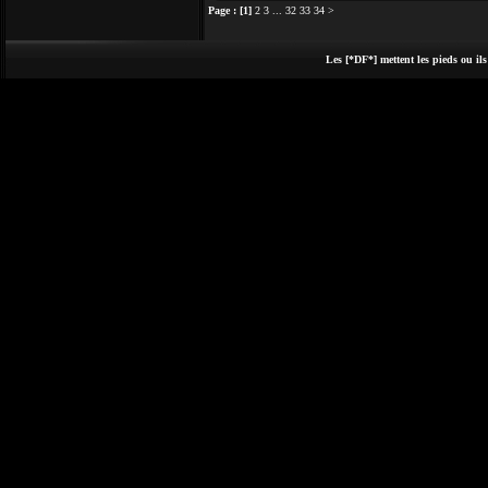
Page :
[1]
2
3
...
32
33
34
>
Les [*DF*] mettent les pieds ou ils