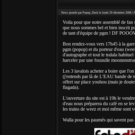
News ajoutée par Popop_Duck le lundi 29 décembre 2008 |
A
Voila pour que notre assemblé de fan 
que nous sommes bel et bien inscrit pou
de tant d'équipe de pgm ! DF POO
Bon rendez-vous vers 17h45 à la gare 
pgm (popop) et du porteur d'eau (wee
d'autographe et tout le tralala habitue
harceler par une fouuulle moonnnstru
Les 3 lavalois acheter a boire que l'o
(j'entends par là de L'EAU bande de tox
offert sur place youhou (mais je doutes
flagada).
L'ouverture du site est à 19h le vendr
d'eau nous préparera du café en se leva
les trains de weez et moi même sont ve
Walla pour les paumés qui savent pas d