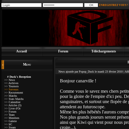
ENREGISTREZ VOUS !
Accueil
Forum
Téléchargements
Menu
News ajoutée par Popop_Duck le mardi 23 février 2010 |
Aff
# Duck's Reception
>> News
Bonjour canarville !
>> Archives
>> Tournois
>> Serveurs
Comme vous le savez mes chers petits
>> Recrutement
pour la gloire de l'empire d'ici peu. D
>> Matchs
>> Stats Matchs
sanguinaires, et surtout une flopée de
>> Calendrier
>> Articles (3)
attendent au futuroscope.
>> Livre d'Or
Même les plus hébétés l'aurons compri
>> Forum
>> Team
Nos plus grands joueurs seront présen
>> Membres
>> Galerie
ainsi que Kiwi qui vient pour nous pro
>> IrC
croire...).
>> Steam