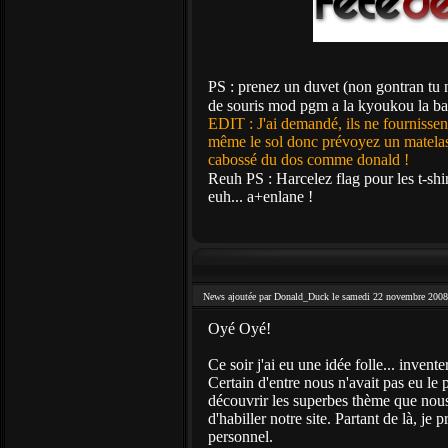
PS : prenez un duvet (non gontran tu n
de souris mod pgm a la kyoukou la bah
EDIT : J'ai demandé, ils ne fournisse
même le sol donc prévoyez un matelas g
cabossé du dos comme donald !
Reuh PS : Harcelez flag pour les t-shi
euh... a+enlane !
News ajoutée par Donald_Duck le samedi 22 novembre 2008
Oyé Oyé!
Ce soir j'ai eu une idée folle... invente
Certain d'entre nous n'avait pas eu le 
découvrir les superbes thème que nous
d'habiller notre site. Partant de là, je p
personnel.